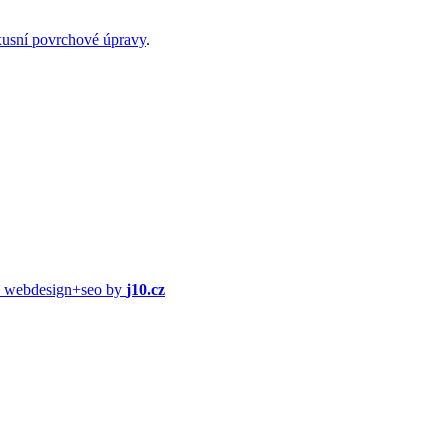
xusní povrchové úpravy
.
webdesign+seo by
j10.cz