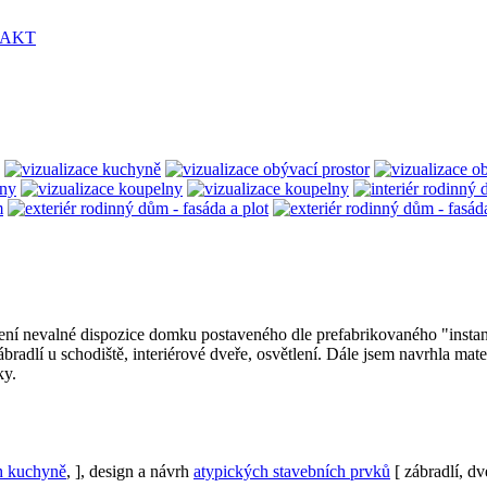
šení nevalné dispozice domku postaveného dle prefabrikovaného "instan
bradlí u schodiště, interiérové dveře, osvětlení. Dále jsem navrhla mat
ky.
h kuchyně
, ], design a návrh
atypických stavebních prvků
[ zábradlí, dv