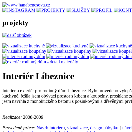
projekty
Interiér Líbeznice
Interiér a exteriér pro rodinný dům Líbeznice. Bylo provedeno vylep
kuchyně, řešila jsem obývací prostor s krbem a koupelny, prosklené zá
jsem navrhla z monolitického betonu s pozinkovými a dřevěnými prv
Realizace:
2008-2009
Provedené práce:
Návrh interiéru
,
vizualizace
,
design nábytku
[
návr