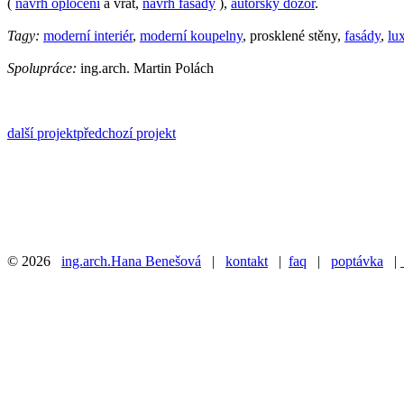
(
návrh oplocení
a vrat,
návrh fasády
),
autorský dozor
.
Tagy:
moderní interiér
,
moderní koupelny
, prosklené stěny,
fasády
,
lu
Spolupráce:
ing.arch. Martin Polách
další projekt
předchozí projekt
© 2026
ing.arch.Hana Benešová
|
kontakt
|
faq
|
poptávka
|