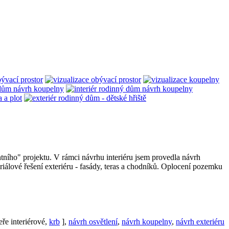
tního" projektu. V rámci návrhu interiéru jsem provedla návrh
eriálové řešení exteriéru - fasády, teras a chodníků. Oplocení pozemku
eře interiérové,
krb
],
návrh osvětlení
,
návrh koupelny
,
návrh exteriéru