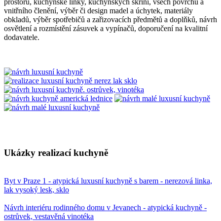
prostoru, kuchyňské linky, kuchyňských skříní, všech povrchů a
vnitřního členění, výběr či design madel a úchytek, materiály
obkladů, výběr spotřebičů a zařizovacích předmětů a doplňků, návrh
osvětlení a rozmístění zásuvek a vypínačů, doporučení na kvalitní
dodavatele.
Ukázky realizací kuchyně
Byt v Praze 1 - atypická luxusní kuchyně s barem - nerezová linka,
lak vysoký lesk, sklo
Návrh interiéru rodinného domu v Jevanech - atypická kuchyně -
ostrůvek, vestavěná vinotéka