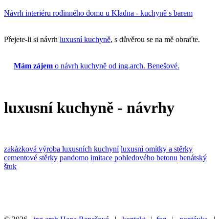
Návrh interiéru rodinného domu u Kladna - kuchyně s barem
Přejete-li si návrh
luxusní kuchyně
, s důvěrou se na mě obraťte.
Mám zájem
o návrh kuchyně od ing.arch. Benešové.
luxusní kuchyně - návrhy
zakázková výroba luxusních kuchyní
luxusní omítky a stěrky
cementové stěrky
pandomo
imitace pohledového betonu
benátský
štuk