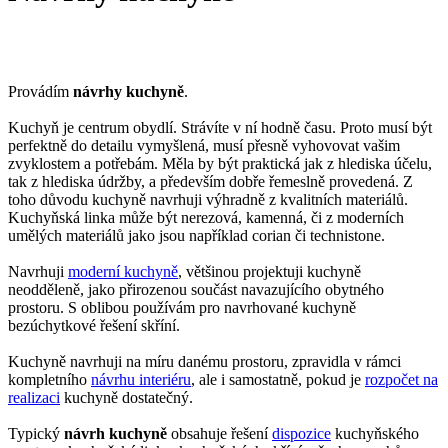
Provádím
návrhy kuchyně
.
Kuchyň je centrum obydlí. Strávíte v ní hodně času. Proto musí být
perfektně do detailu vymyšlená, musí přesně vyhovovat vašim
zvyklostem a potřebám. Měla by být praktická jak z hlediska účelu,
tak z hlediska údržby, a především dobře řemeslně provedená. Z
toho důvodu kuchyně navrhuji výhradně z kvalitních materiálů.
Kuchyňská linka může být nerezová, kamenná, či z moderních
umělých materiálů jako jsou například corian či technistone.
Navrhuji
moderní kuchyně
, většinou projektuji kuchyně
neodděleně, jako přirozenou součást navazujícího obytného
prostoru. S oblibou používám pro navrhované kuchyně
bezúchytkové řešení skříní.
Kuchyně navrhuji na míru danému prostoru, zpravidla v rámci
kompletního
návrhu interiéru
, ale i samostatně, pokud je
rozpočet na
realizaci
kuchyně dostatečný.
Typický
návrh kuchyně
obsahuje řešení
dispozice
kuchyňského