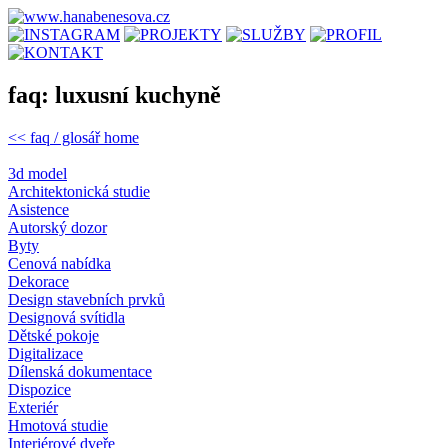
faq: luxusní kuchyně
<< faq / glosář home
3d model
Architektonická studie
Asistence
Autorský dozor
Byty
Cenová nabídka
Dekorace
Design stavebních prvků
Designová svítidla
Dětské pokoje
Digitalizace
Dílenská dokumentace
Dispozice
Exteriér
Hmotová studie
Interiérové dveře