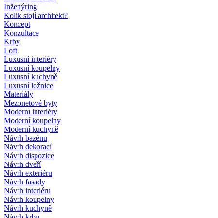
Inženýring
Kolik stojí architekt?
Koncept
Konzultace
Krby
Loft
Luxusní interiéry
Luxusní koupelny
Luxusní kuchyně
Luxusní ložnice
Materiály
Mezonetové byty
Moderní interiéry
Moderní koupelny
Moderní kuchyně
Návrh bazénu
Návrh dekorací
Návrh dispozice
Návrh dveří
Návrh exteriéru
Návrh fasády
Návrh interiéru
Návrh koupelny
Návrh kuchyně
Návrh krbu