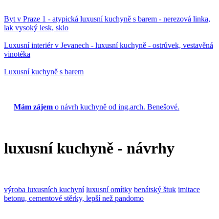
Byt v Praze 1 - atypická luxusní kuchyně s barem - nerezová linka,
lak vysoký lesk, sklo
Luxusní interiér v Jevanech - luxusní kuchyně - ostrůvek, vestavěná
vinotéka
Luxusní kuchyně s barem
Mám zájem
o návrh kuchyně od ing.arch. Benešové.
luxusní kuchyně - návrhy
výroba luxusních kuchyní
luxusní omítky
benátský štuk
imitace
betonu, cementové stěrky, lepší než pandomo