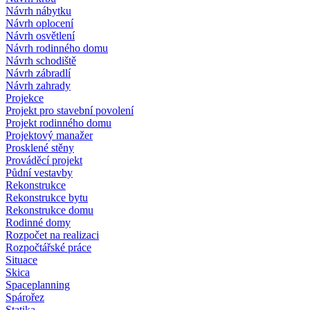
Návrh nábytku
Návrh oplocení
Návrh osvětlení
Návrh rodinného domu
Návrh schodiště
Návrh zábradlí
Návrh zahrady
Projekce
Projekt pro stavební povolení
Projekt rodinného domu
Projektový manažer
Prosklené stěny
Prováděcí projekt
Půdní vestavby
Rekonstrukce
Rekonstrukce bytu
Rekonstrukce domu
Rodinné domy
Rozpočet na realizaci
Rozpočtářské práce
Situace
Skica
Spaceplanning
Spárořez
Statika